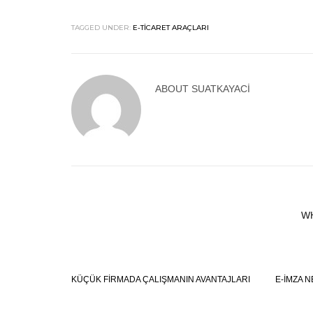
TAGGED UNDER:
E-TICARET ARAÇLARI
ABOUT
SUATKAYACI
W
KÜÇÜK FIRMADA ÇALIŞMANIN AVANTAJLARI
E-IMZA 