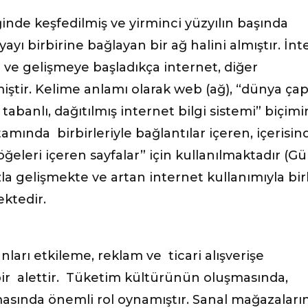
ğinde keşfedilmiş ve yirminci yüzyılın başında
yı birbirine bağlayan bir ağ halini almıştır. İnt
a ve gelişmeye başladıkça internet, diğer
miştir. Kelime anlamı olarak web (ağ), “dünya ça
abanlı, dağıtılmış internet bilgi sistemi” biçim
amında birbirleriyle bağlantılar içeren, içerisin
ğeleri içeren sayfalar” için kullanılmaktadır (Gü
ızla gelişmekte ve artan internet kullanımıyla bir
ktedir.
arı etkileme, reklam ve ticari alışverişe
bir alettir. Tüketim kültürünün oluşmasında,
masında önemli rol oynamıştır. Sanal mağazaları