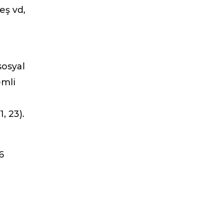
eş vd,
sosyal
emli
, 23).
6