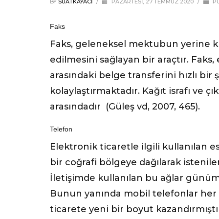
BY
SUATKAYACI
/
PAZARTESI, 27 TEMMUZ 2020
/
PU
Faks
Faks, geleneksel mektubun yerine k
edilmesini sağlayan bir araçtır. Faks, 
arasındaki belge transferini hızlı bir
kolaylaştırmaktadır. Kağıt israfı ve çık
arasındadır (Güleş vd, 2007, 465).
Telefon
Elektronik ticaretle ilgili kullanılan 
bir coğrafi bölgeye dağılarak istenile
İletişimde kullanılan bu ağlar günüm
Bunun yanında mobil telefonlar her i
ticarete yeni bir boyut kazandırmıştır