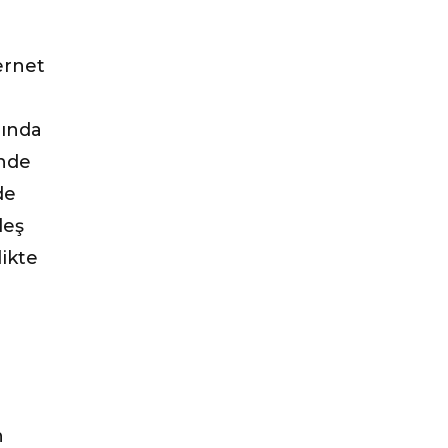
ernet
pında
inde
de
leş
likte
n