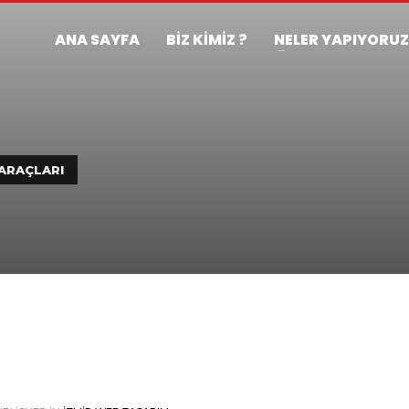
ANA SAYFA
BİZ KİMİZ ?
NELER YAPIYORU
 ARAÇLARI