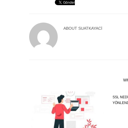
ABOUT
SUATKAYACI
W
SSL NED
YÖNLEND