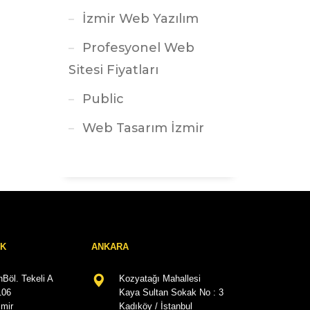
İzmir Web Yazılım
Profesyonel Web
Sitesi Fiyatları
Public
Web Tasarım İzmir
RK
ANKARA
Böl. Tekeli A
Kozyatağı Mahallesi
106
Kaya Sultan Sokak No : 3
mir
Kadıköy / İstanbul