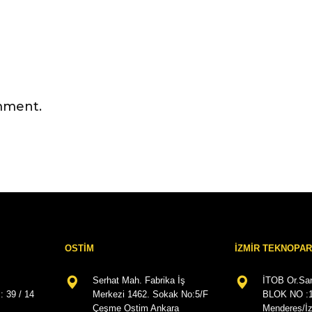
mment.
OSTİM
İZMİR TEKNOPA
Serhat Mah. Fabrika İş
İTOB Or.San
: 39 / 14
Merkezi 1462. Sokak No:5/F
BLOK NO :
Çeşme Ostim Ankara
Menderes/İz