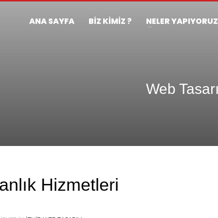
ANA SAYFA
BİZ KİMİZ ?
NELER YAPIYORU
Web Tasarı
nlık Hizmetleri