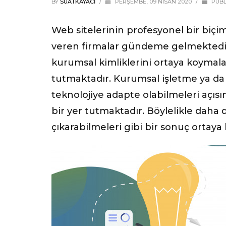
BY
SUATKAYACI
/
PERŞEMBE, 09 NISAN 2020
/
PUBL
Web sitelerinin profesyonel bir biçi
veren firmalar gündeme gelmektedir. 
kurumsal kimliklerini ortaya koymala
tutmaktadır. Kurumsal işletme ya da 
teknolojiye adapte olabilmeleri açıs
bir yer tutmaktadır. Böylelikle daha
çıkarabilmeleri gibi bir sonuç ortaya