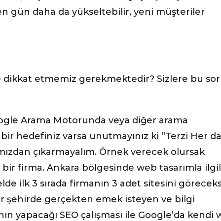
eçen gün daha da yükseltebilir, yeni müşteriler
e dikkat etmemiz gerekmektedir? Sizlere bu so
oogle Arama Motorunda veya diğer arama
 bir hedefiniz varsa unutmayınız ki “Terzi Her d
mızdan çıkarmayalım. Örnek verecek olursak
ir firma. Ankara bölgesinde web tasarımla ilgil
de ilk 3 sırada firmanın 3 adet sitesini göreceks
 şehirde gerçekten emek isteyen ve bilgi
manın yapacağı SEO çalışması ile Google’da kendi