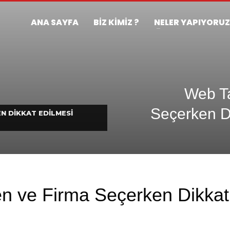
ANA SAYFA
BİZ KİMİZ ?
NELER YAPIYORU
Web T
Seçerken D
N DIKKAT EDILMESI
n ve Firma Seçerken Dikkat