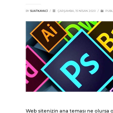
BY
SUATKAYACI
/
ÇARŞAMBA, 15 NISAN 2020
/
PUBL
Web sitenizin ana teması ne olursa olsu