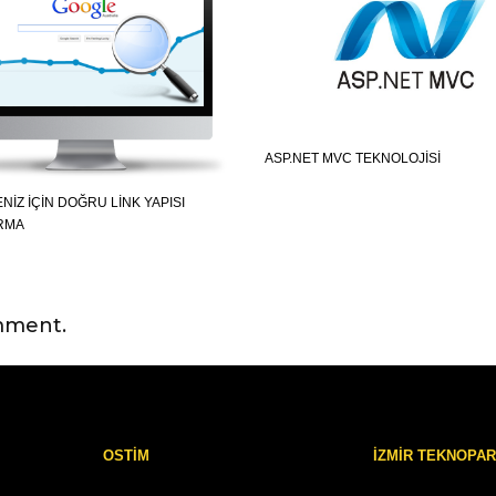
ASP.NET MVC TEKNOLOJISI
ENIZ IÇIN DOĞRU LINK YAPISI
RMA
mment.
OSTİM
İZMİR TEKNOPA