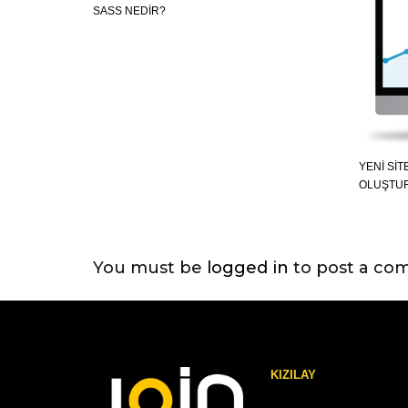
SASS NEDIR?
YENI SIT
OLUŞTU
You must be
logged in
to post a co
KIZILAY