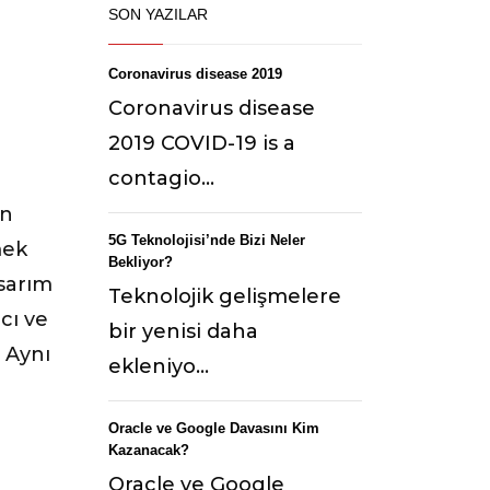
SON YAZILAR
Coronavirus disease 2019
Coronavirus disease
2019 COVID-19 is a
contagio...
en
5G Teknolojisi’nde Bizi Neler
mek
Bekliyor?
asarım
Teknolojik gelişmelere
cı ve
bir yenisi daha
 Aynı
ekleniyo...
m
Oracle ve Google Davasını Kim
Kazanacak?
Oracle ve Google