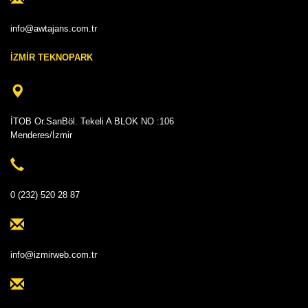
info@awtajans.com.tr
İZMİR TEKNOPARK
İTOB Or.SanBöl. Tekeli A BLOK NO :106
Menderes/İzmir
0 (232) 520 28 87
info@izmirweb.com.tr