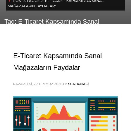
POSTS TAGGED "E-TICARET KAPSAMINDA SANAL
MAĞAZALARIN FAYDALAR"
Tag: E-Ticaret Kapsamında Sanal
Mağazaların Faydalar
E-Ticaret Kapsamında Sanal
Mağazaların Faydalar
PAZARTESI, 27 TEMMUZ 2020
BY
SUATKAYACI