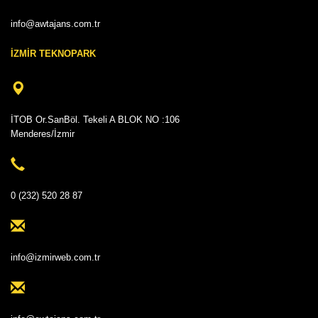
info@awtajans.com.tr
İZMİR TEKNOPARK
İTOB Or.SanBöl. Tekeli A BLOK NO :106
Menderes/İzmir
0 (232) 520 28 87
info@izmirweb.com.tr