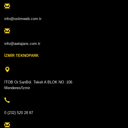
info@ostimweb.com.tr
info@awtajans.com.tr
İZMİR TEKNOPARK
İTOB Or.SanBöl. Tekeli A BLOK NO :106
Menderes/İzmir
0 (232) 520 28 87