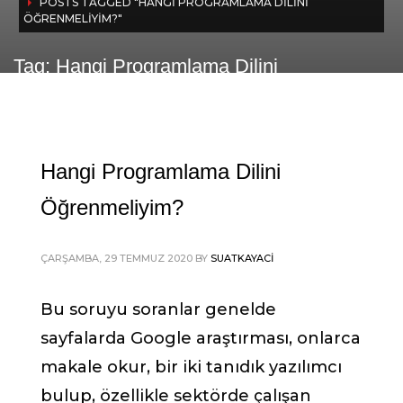
POSTS TAGGED "HANGI PROGRAMLAMA DILINI
ÖĞRENMELIYIM?"
Tag: Hangi Programlama Dilini
Öğrenmeliyim?
Hangi Programlama Dilini
Öğrenmeliyim?
ÇARŞAMBA, 29 TEMMUZ 2020
BY
SUATKAYACI
Bu soruyu soranlar genelde
sayfalarda Google araştırması, onlarca
makale okur, bir iki tanıdık yazılımcı
bulup, özellikle sektörde çalışan