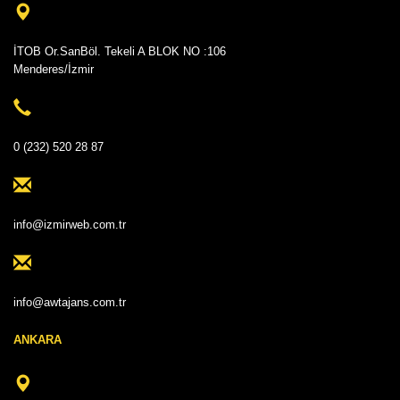
İTOB Or.SanBöl. Tekeli A BLOK NO :106
Menderes/İzmir
0 (232) 520 28 87
info@izmirweb.com.tr
info@awtajans.com.tr
ANKARA