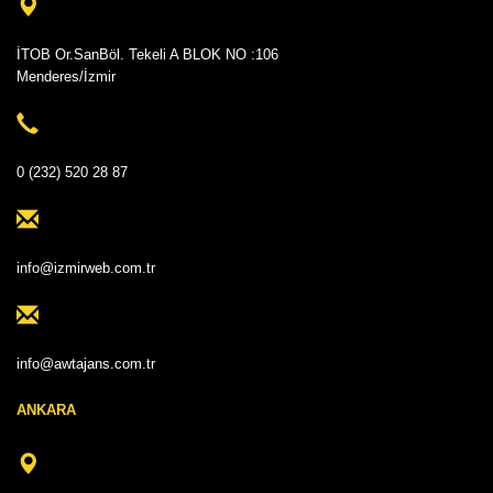
İTOB Or.SanBöl. Tekeli A BLOK NO :106
Menderes/İzmir
0 (232) 520 28 87
info@izmirweb.com.tr
info@awtajans.com.tr
ANKARA