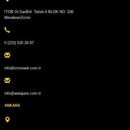
İTOB Or.SanBöl. Tekeli A BLOK NO :106
Menderes/İzmir
0 (232) 520 28 87
info@izmirweb.com.tr
info@awtajans.com.tr
ANKARA