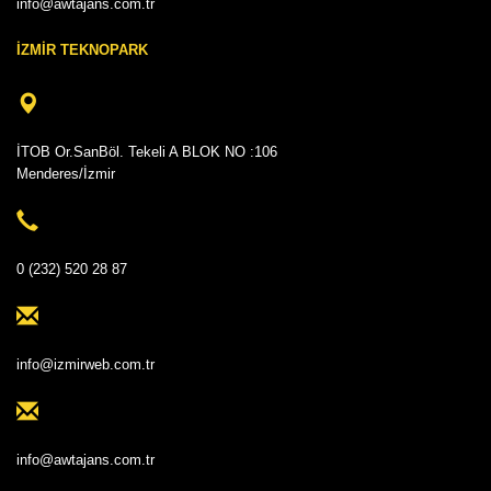
info@awtajans.com.tr
İZMİR TEKNOPARK
İTOB Or.SanBöl. Tekeli A BLOK NO :106
Menderes/İzmir
0 (232) 520 28 87
info@izmirweb.com.tr
info@awtajans.com.tr