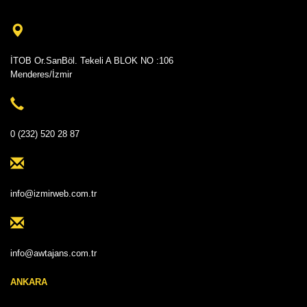
İTOB Or.SanBöl. Tekeli A BLOK NO :106
Menderes/İzmir
0 (232) 520 28 87
info@izmirweb.com.tr
info@awtajans.com.tr
ANKARA