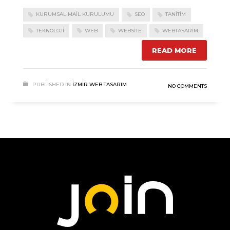
KURUMSAL MAIL KURULUMU
SEO
TANITIM
TEKNOLOJI
WEB
WEBSITE
WEBTASARIM
READ MORE
PUBLISHED IN
İZMIR WEB TASARIM
NO COMMENTS