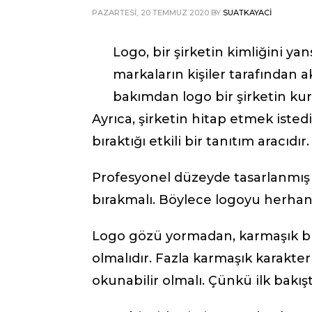
PAZARTESI, 20 TEMMUZ 2020
BY
SUATKAYACI
Logo, bir şirketin kimliğini ya
markaların kişiler tarafından a
bakımdan logo bir şirketin ku
Ayrıca, şirketin hitap etmek istedi
bıraktığı etkili bir tanıtım aracıdır.
Profesyonel düzeyde tasarlanmış lo
bırakmalı. Böylece logoyu herhang
Logo gözü yormadan, karmaşık bir
olmalıdır. Fazla karmaşık karakter
okunabilir olmalı. Çünkü ilk bakışta