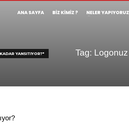
ANA SAYFA
BİZ KİMİZ ?
NELER YAPIYORU
Tag: Logonuz 
KADAR YANSITIYOR?"
ıyor?