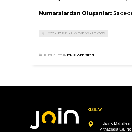
Numaralardan Oluşanlar:
Sadece 
LOGONUZ SIZI NE KADAR YANSITIYOR?
PUBLISHED IN
İZMIR WEB SITESI
KIZILAY
Fidanlık Mahallesi
Mithatpaşa Cd. No 