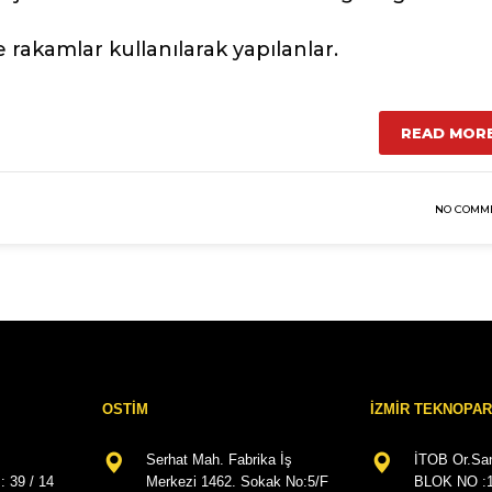
rakamlar kullanılarak yapılanlar.
READ MOR
NO COMM
OSTİM
İZMİR TEKNOPA
Serhat Mah. Fabrika İş
İTOB Or.San
: 39 / 14
Merkezi 1462. Sokak No:5/F
BLOK NO :