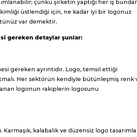
nımlanabilir; çünkü şirketin yaptığı her iş bunda
 kimliği üstlendiği için, ne kadar iyi bir logonuz
üntünüz var demektir.
si gereken detaylar şunlar:
si gereken ayrıntıdır. Logo, temsil ettiği
latmalı. Her sektörün kendiyle bütünleşmiş renk 
rlanan logonun rakiplerin logosunu
 Karmaşık, kalabalık ve düzensiz logo tasarımla