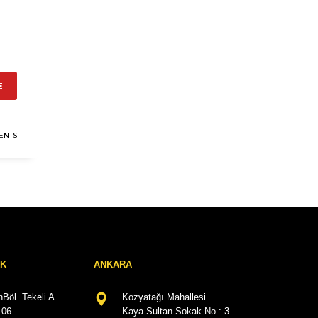
E
ENTS
RK
ANKARA
Böl. Tekeli A
Kozyatağı Mahallesi
106
Kaya Sultan Sokak No : 3