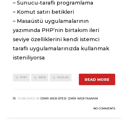
– Sunucu-taraflı programlama
– Komut satırı betikleri
– Masaüstü uygulamalarının
yazımında PHP’nin birtakım ileri
seviye özelliklerini kendi istemci
taraflı uygulamalarınızda kullanmak
isteniliyorsa
PHP
WEB
YAZILIM
READ MORE
PUBLISHED IN
İZMIR WEB SITESI
,
İZMIR WEB TASARIM
NO COMMENTS