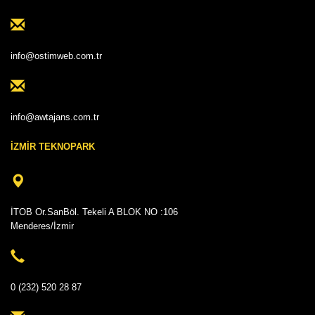
info@ostimweb.com.tr
info@awtajans.com.tr
İZMİR TEKNOPARK
İTOB Or.SanBöl. Tekeli A BLOK NO :106
Menderes/İzmir
0 (232) 520 28 87