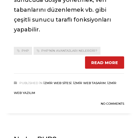
sunucuda dosya yönetmek, veri
tabanlarını düzenlemek vb. gibi
çeşitli sunucu taraflı fonksiyonları
yapabilir.
PHP
PHP’NIN AVANTAJLARI NELERDIR?
READ MORE
PUBLISHED IN
İZMIR WEB SITESI
,
İZMIR WEB TASARIM
,
İZMIR
WEB YAZILIM
NO COMMENTS