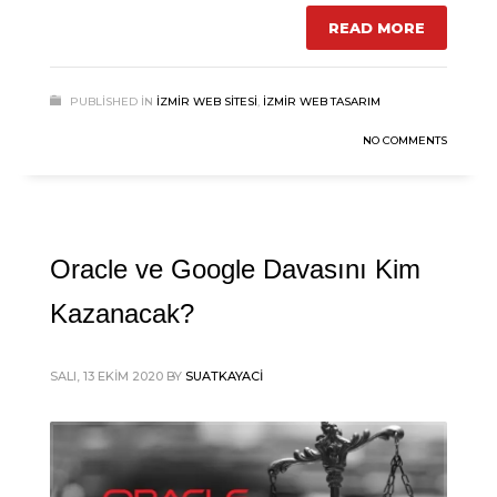
READ MORE
PUBLISHED IN
İZMIR WEB SITESI
,
İZMIR WEB TASARIM
NO COMMENTS
Oracle ve Google Davasını Kim
Kazanacak?
SALI, 13 EKIM 2020
BY
SUATKAYACI