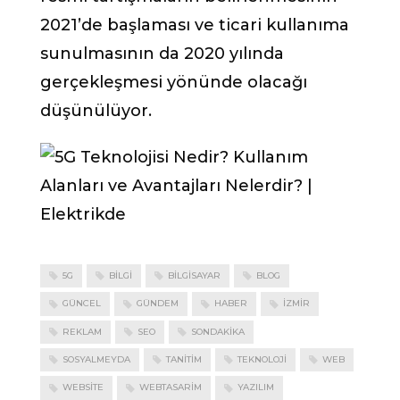
2021’de başlaması ve ticari kullanıma
sunulmasının da 2020 yılında
gerçekleşmesi yönünde olacağı
düşünülüyor.
5G
BILGI
BILGISAYAR
BLOG
GÜNCEL
GÜNDEM
HABER
IZMIR
REKLAM
SEO
SONDAKIKA
SOSYALMEYDA
TANITIM
TEKNOLOJI
WEB
WEBSITE
WEBTASARIM
YAZILIM