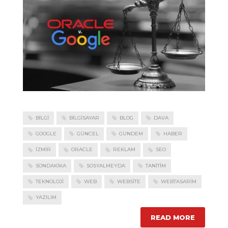
BILGI
BILGISAYAR
BLOG
DAVA
GOOGLE
GÜNCEL
GÜNDEM
HABER
IZMIR
ORACLE
REKLAM
SEO
SONDAKIKA
SOSYALMEYDA
TANITIM
TEKNOLOJI
WEB
WEBSITE
WEBTASARIM
YAZILIM
READ MORE