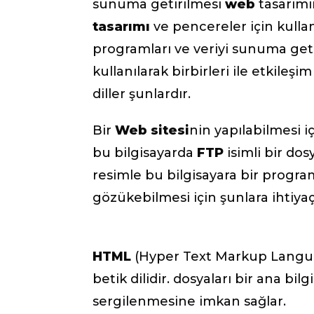
sunuma getirilmesi
web
tasarımı
tasarımı
ve pencereler için kullan
programları ve veriyi sunuma getir
kullanılarak birbirleri ile etkileşi
diller şunlardır.
Bir
Web sitesi
nin yapılabilmesi i
bu bilgisayarda
FTP
isimli bir dos
resimle bu bilgisayara bir progra
gözükebilmesi için şunlara ihtiyaç
HTML
(Hyper Text Markup Languag
betik dilidir. dosyaları bir ana b
sergilenmesine imkan sağlar.