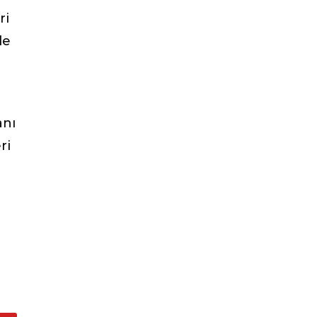
ri
de
anı
ri