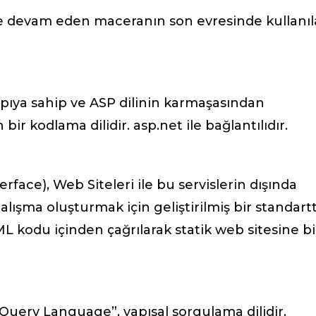
ile devam eden maceranın son evresinde kullanı
pıya sahip ve ASP dilinin karmaşasından
ir kodlama dilidir. asp.net ile bağlantılıdır.
ace), Web Siteleri ile bu servislerin dışında
lışma oluşturmak için geliştirilmiş bir standartt
L kodu içinden çağrılarak statik web sitesine bi
d Query Language”, yapısal sorgulama dilidir.