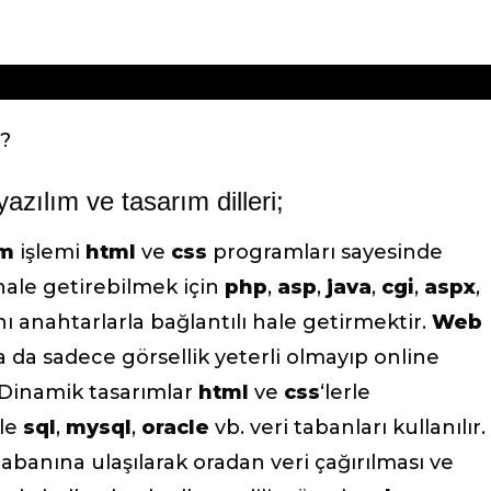
azılım ve tasarım dilleri;
ım
işlemi
html
ve
css
programları sayesinde
hale getirebilmek için
php
,
asp
,
java
,
cgi
,
aspx
,
nı anahtarlarla bağlantılı hale getirmektir.
Web
sa da sadece görsellik yeterli olmayıp online
 Dinamik tasarımlar
html
ve
css
‘lerle
ile
sql
,
mysql
,
oracle
vb. veri tabanları kullanılır.
tabanına ulaşılarak oradan veri çağırılması ve