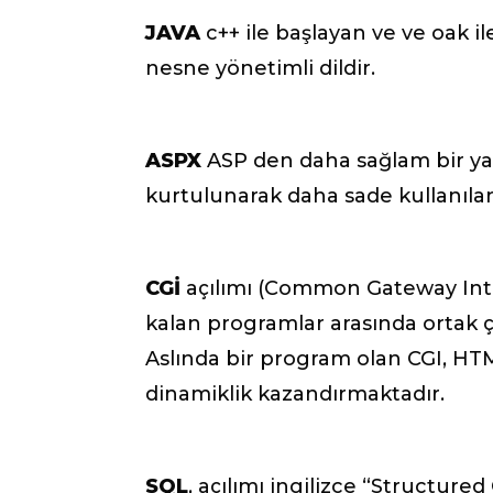
JAVA
c++ ile başlayan ve ve oak 
nesne yönetimli dildir.
ASPX
ASP den daha sağlam bir ya
kurtulunarak daha sade kullanılan b
CGİ
açılımı (Common Gateway Interf
kalan programlar arasında ortak ça
Aslında bir program olan CGI, HTM
dinamiklik kazandırmaktadır.
SQL
, açılımı ingilizce “Structure