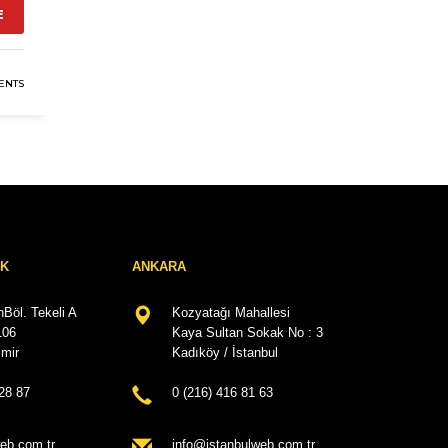
E
ENTS
RK
ANKARA
Böl. Tekeli A
Kozyatağı Mahallesi
106
Kaya Sultan Sokak No : 3
mir
Kadıköy / İstanbul
28 87
0 (216) 416 81 63
eb.com.tr
info@istanbulweb.com.tr