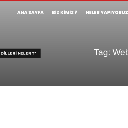
ANA SAYFA
BİZ KİMİZ ?
NELER YAPIYORU
Tag: Web 
DILLERI NELER ?"