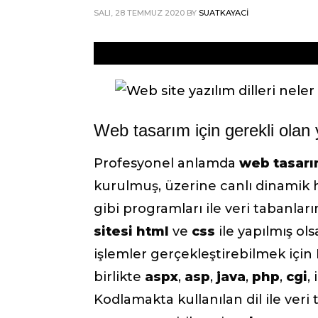
SALI, 28 TEMMUZ 2020
BY
SUATKAYACI
Web tasarım için gerekli olan y
Profesyonel anlamda
web tasar
kurulmuş, üzerine canlı dinamik 
gibi programları ile veri tabanları
sitesi
html
ve
css
ile yapılmış ol
işlemler gerçekleştirebilmek için
birlikte
aspx
,
asp
,
java
,
php
,
cgi
, 
Kodlamakta kullanılan dil ile veri 